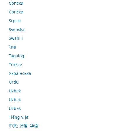
Српски
Српски
Srpski
Svenska
Swahili
ไทย
Tagalog
Türkçe
Українська
Urdu
Uzbek
Uzbek
Uzbek
Tiếng Việt
中文; 汉语; 华语