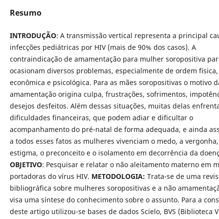
Resumo
INTRODUÇÃO
: A transmissão vertical representa a principal c
infecções pediátricas por HIV (mais de 90% dos casos). A
contraindicação de amamentação para mulher soropositiva par
ocasionam diversos problemas, especialmente de ordem física,
econômica e psicológica. Para as mães soropositivas o motivo 
amamentação origina culpa, frustrações, sofrimentos, impotênc
desejos desfeitos. Além dessas situações, muitas delas enfren
dificuldades financeiras, que podem adiar e dificultar o
acompanhamento do pré-natal de forma adequada, e ainda as
a todos esses fatos as mulheres vivenciam o medo, a vergonha,
estigma, o preconceito e o isolamento em decorrência da doen
OBJETIVO
: Pesquisar e relatar o não aleitamento materno em 
portadoras do vírus HIV.
METODOLOGIA:
Trata-se de uma revi
bibliográfica sobre mulheres soropositivas e a não amamentaç
visa uma síntese do conhecimento sobre o assunto. Para a con
deste artigo utilizou-se bases de dados Scielo, BVS (Biblioteca V