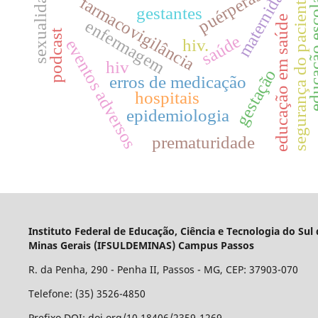
maternidade
sexualidade
puérperas
educação e
segurança do paciente
farmacovigilância
gestantes
educação em saúde
enfermagem
podcast
saúde
hiv.
eventos adversos
hiv
gestação
erros de medicação
hospitais
epidemiologia
prematuridade
Instituto Federal de Educação, Ciência e Tecnologia do Sul
Minas Gerais (IFSULDEMINAS) Campus Passos
R. da Penha, 290 - Penha II, Passos - MG, CEP: 37903-070
Telefone: (35) 3526-4850
Prefixo DOI: doi.org/10.18406/2359-1269