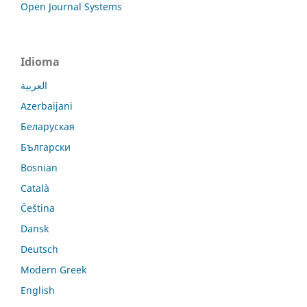
Open Journal Systems
Idioma
العربية
Azerbaijani
Беларуская
Български
Bosnian
Català
Čeština
Dansk
Deutsch
Modern Greek
English