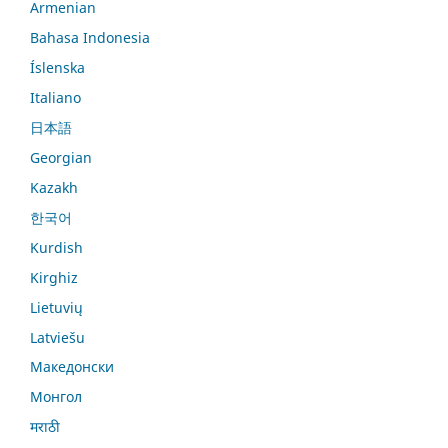
Armenian
Bahasa Indonesia
Íslenska
Italiano
日本語
Georgian
Kazakh
한국어
Kurdish
Kirghiz
Lietuvių
Latviešu
Македонски
Монгол
मराठी