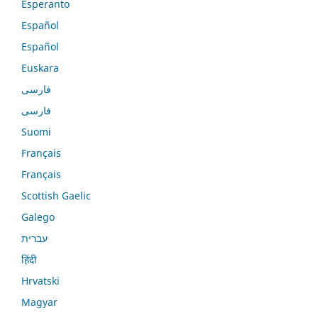
Esperanto
Español
Español
Euskara
فارسی
فارسی
Suomi
Français
Français
Scottish Gaelic
Galego
עברית
हिंदी
Hrvatski
Magyar