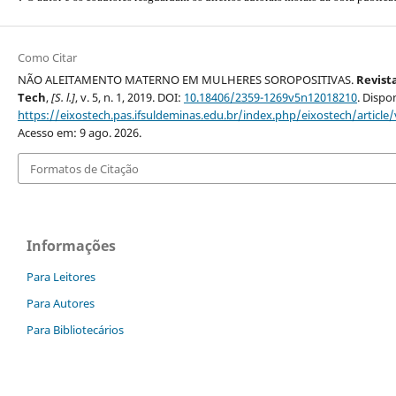
Como Citar
NÃO ALEITAMENTO MATERNO EM MULHERES SOROPOSITIVAS.
Revist
Tech
,
[S. l.]
, v. 5, n. 1, 2019. DOI:
10.18406/2359-1269v5n12018210
. Dispo
https://eixostech.pas.ifsuldeminas.edu.br/index.php/eixostech/article
Acesso em: 9 ago. 2026.
Formatos de Citação
Informações
Para Leitores
Para Autores
Para Bibliotecários