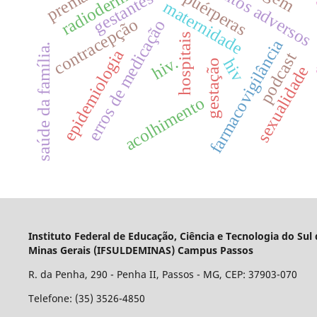
radiodermatite
eventos adversos
gestantes
puérperas
tran
maternidade
contracepção
erros de medicação
hospitais
farmacovigilância
saúde da família.
epidemiologia
podcast
hiv.
hiv
gestação
sexualidade
acolhimento
Instituto Federal de Educação, Ciência e Tecnologia do Sul
Minas Gerais (IFSULDEMINAS) Campus Passos
R. da Penha, 290 - Penha II, Passos - MG, CEP: 37903-070
Telefone: (35) 3526-4850