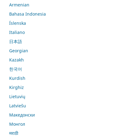
Armenian
Bahasa Indonesia
Íslenska
Italiano
日本語
Georgian
Kazakh
한국어
Kurdish
Kirghiz
Lietuvių
Latviešu
Македонски
Монгол
मराठी