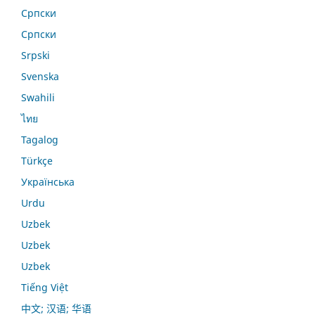
Српски
Српски
Srpski
Svenska
Swahili
ไทย
Tagalog
Türkçe
Українська
Urdu
Uzbek
Uzbek
Uzbek
Tiếng Việt
中文; 汉语; 华语