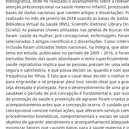
bibliográfica, onde foi realizado o levantamento sobre a relevâ
atenção préconcepcional na saúde materno infantil, processa
bases de dados nacionais que contem artigos e dissertações. F
realizado no mês de janeiro de 2018 usando as bases de dados
Biblioteca Virtual da Saúde (BVS), Scientific Eletronic Library On
(Scielo). As palavras chaves utilizadas nas janelas de buscas el
foram: saúde da mulher, pré-concepcional, enfermagem. Fora
selecionados 3 artigos científicos e 2 dissertações. Como critéri
inclusão foram utilizados textos nacionais, na íntegra, que abo
tema em estudo, publicados no período de 2009 – 2016, e fora
excluídas fontes das quais abordavam o tema superficialmente
saúde reprodutiva implica que as pessoas possam ter uma vida
segura e satisfatória, e que possa decidir se, quando e com qu
frequência ter filhos. É fato que o casal deve decidir o melhor
para engravidar e se preparar para isso, sendo ideal que a gra
seja desejada e planejada. Para o desenvolvimento de uma gra
saudável o período de pré-concepção é fundamental e, por isso
de promoção da saúde e prevenção de agravos foram criados 
acompanhamento antes que a concepção ocorra. O cuidado pr
concepcional consiste nestas ações, que oferecem serviços com
procedimentos biomédicos, comportamentais e sociais de saúd
objetivo de garantir atendimento e acompanhamento adequad
minimizar fatores que causem danos para a saúde materna e in