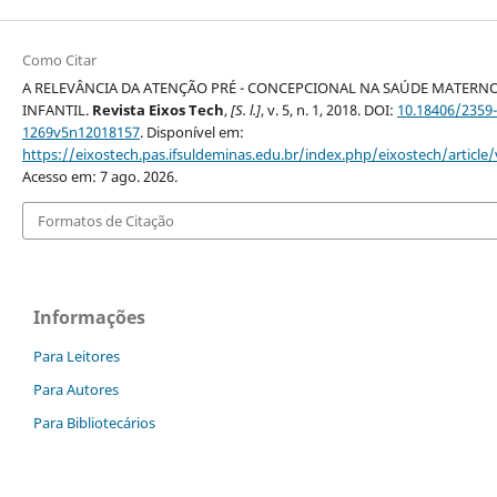
Como Citar
A RELEVÂNCIA DA ATENÇÃO PRÉ - CONCEPCIONAL NA SAÚDE MATERN
INFANTIL.
Revista Eixos Tech
,
[S. l.]
, v. 5, n. 1, 2018. DOI:
10.18406/2359-
1269v5n12018157
. Disponível em:
https://eixostech.pas.ifsuldeminas.edu.br/index.php/eixostech/article
Acesso em: 7 ago. 2026.
Formatos de Citação
Informações
Para Leitores
Para Autores
Para Bibliotecários