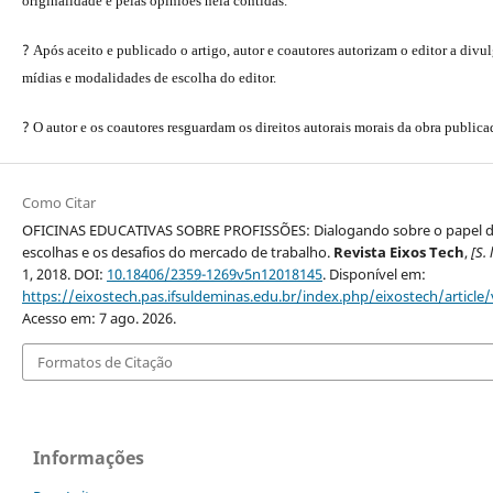
originalidade e pelas opiniões nela contidas.
?
Após aceito e publicado o artigo, autor e coautores autorizam o editor a divu
mídias e modalidades de escolha do editor.
?
O autor e os coautores resguardam os direitos autorais morais da obra publica
Como Citar
OFICINAS EDUCATIVAS SOBRE PROFISSÕES: Dialogando sobre o papel 
escolhas e os desafios do mercado de trabalho.
Revista Eixos Tech
,
[S. l
1, 2018. DOI:
10.18406/2359-1269v5n12018145
. Disponível em:
https://eixostech.pas.ifsuldeminas.edu.br/index.php/eixostech/article
Acesso em: 7 ago. 2026.
Formatos de Citação
Informações