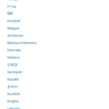
עברית
हिंदी
Hrvatski
Magyar
Armenian
Bahasa Indonesia
Íslenska
Italiano
日本語
Georgian
Kazakh
한국어
Kurdish
Kirghiz
Lietuvių