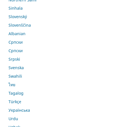
Sinhala
Slovenský
Slovenščina
Albanian
Српски
Српски
Srpski
Svenska
Swahili
ไทย
Tagalog
Türkçe
Українська
Urdu