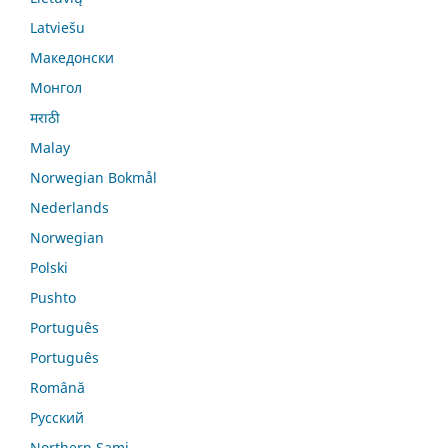
Latviešu
Македонски
Монгол
मराठी
Malay
Norwegian Bokmål
Nederlands
Norwegian
Polski
Pushto
Português
Português
Română
Русский
Northern Sami