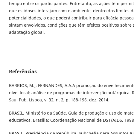
tempo entre os participantes. Entretanto, as ações têm permi
que os idosos interajam com o ambiente, dentro dos limites d
potencialidades, o que poderá contribuir para eficácia pessoa
sintam envolvidos, condições que têm efeitos positivos sobre 
adaptação global.
Referências
BARRIOS, M.J; FERNANDES, A.A.A promoção do envelhecimento
nível local: análise de programas de intervenção autárquica. R
Sau. Pub, Lisboa, v. 32, n. 2, p. 188-196, dez. 2014.
BRASIL. Ministério da Saúde. Guia de produção e uso de mate
educativos. Brasília: Coordenação Nacional de DST/AIDS, 1998
BRASIL. Presidência da República, Subchefia para Assuntos Jur