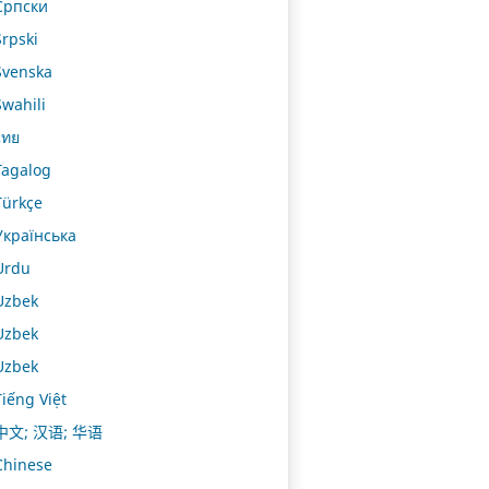
Српски
Srpski
Svenska
Swahili
ไทย
Tagalog
Türkçe
Українська
Urdu
Uzbek
Uzbek
Uzbek
Tiếng Việt
中文; 汉语; 华语
Chinese