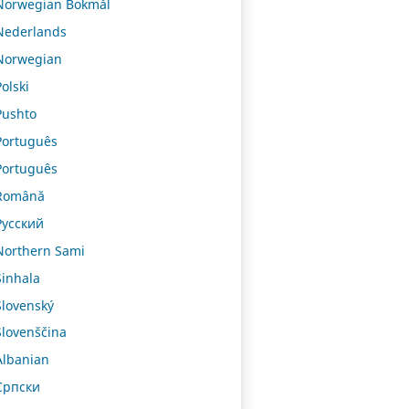
Norwegian Bokmål
Nederlands
Norwegian
Polski
Pushto
Português
Português
Română
Русский
Northern Sami
Sinhala
Slovenský
Slovenščina
Albanian
Српски