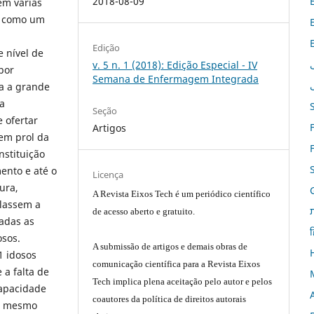
2018-08-09
em várias
o como um
Edição
e nível de
v. 5 n. 1 (2018): Edição Especial - IV
por
Semana de Enfermagem Integrada
ra a grande
na
Seção
 ofertar
Artigos
em prol da
nstituição
ento e até o
Licença
ura,
A Revista Eixos Tech é um periódico científico
ulassem a
de acesso aberto e gratuito.
zadas as
ह
osos.
A submissão de artigos e demais obras de
1 idosos
comunicação científica para a Revista Eixos
 a falta de
Tech implica plena aceitação pelo autor e pelos
capacidade
coautores da política de direitos autorais
ao mesmo