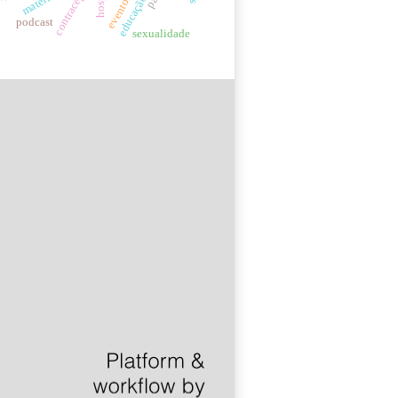
contracepção
podcast
sexualidade