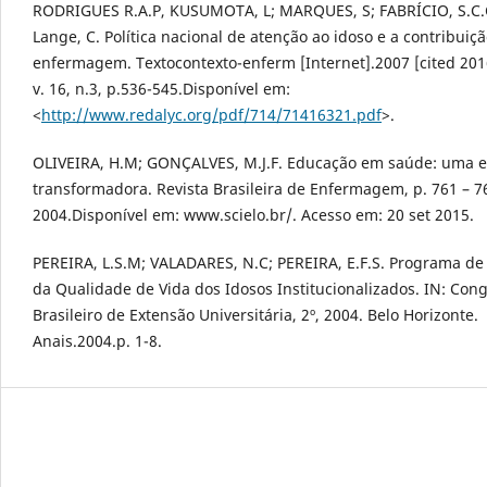
RODRIGUES R.A.P, KUSUMOTA, L; MARQUES, S; FABRÍCIO, S.C.C
Lange, C. Política nacional de atenção ao idoso e a contribuiç
enfermagem. Textocontexto-enferm [Internet].2007 [cited 201
v. 16, n.3, p.536-545.Disponível em:
<
http://www.redalyc.org/pdf/714/71416321.pdf
>.
OLIVEIRA, H.M; GONÇALVES, M.J.F. Educação em saúde: uma e
transformadora. Revista Brasileira de Enfermagem, p. 761 – 7
2004.Disponível em: www.scielo.br/. Acesso em: 20 set 2015.
PEREIRA, L.S.M; VALADARES, N.C; PEREIRA, E.F.S. Programa de
da Qualidade de Vida dos Idosos Institucionalizados. IN: Con
Brasileiro de Extensão Universitária, 2º, 2004. Belo Horizonte.
Anais.2004.p. 1-8.