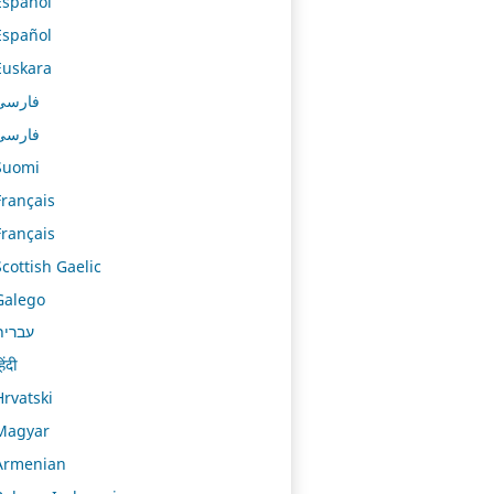
Español
Español
Euskara
فارسی
فارسی
Suomi
Français
Français
Scottish Gaelic
Galego
עברית
िंदी
Hrvatski
Magyar
Armenian