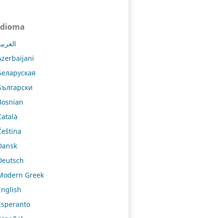
Idioma
العربي
Azerbaijani
Беларуская
Български
Bosnian
Català
Čeština
Dansk
Deutsch
Modern Greek
English
Esperanto