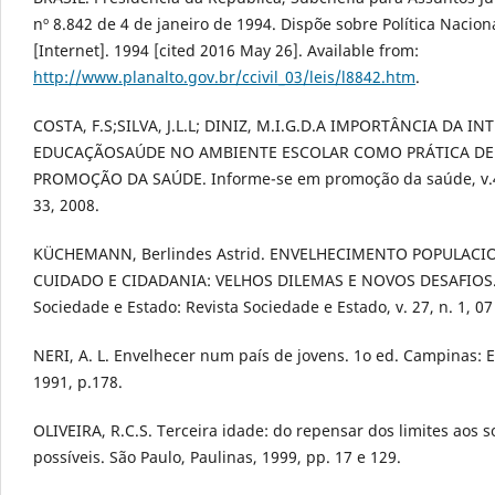
nº 8.842 de 4 de janeiro de 1994. Dispõe sobre Política Nacion
[Internet]. 1994 [cited 2016 May 26]. Available from:
http://www.planalto.gov.br/ccivil_03/leis/l8842.htm
.
COSTA, F.S;SILVA, J.L.L; DINIZ, M.I.G.D.A IMPORTÂNCIA DA IN
EDUCAÇÃOSAÚDE NO AMBIENTE ESCOLAR COMO PRÁTICA DE
PROMOÇÃO DA SAÚDE. Informe-se em promoção da saúde, v.4,
33, 2008.
KÜCHEMANN, Berlindes Astrid. ENVELHECIMENTO POPULACI
CUIDADO E CIDADANIA: VELHOS DILEMAS E NOVOS DESAFIOS. 
Sociedade e Estado: Revista Sociedade e Estado, v. 27, n. 1, 07
NERI, A. L. Envelhecer num país de jovens. 1o ed. Campinas: 
1991, p.178.
OLIVEIRA, R.C.S. Terceira idade: do repensar dos limites aos 
possíveis. São Paulo, Paulinas, 1999, pp. 17 e 129.