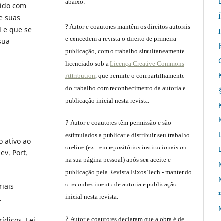
abaixo:
tido com
e suas
? Autor e coautores mantêm os direitos autorais
l e que se
e concedem à revista o direito de primeira
sua
publicação, com o trabalho simultaneamente
licenciado sob a
Licença Creative Commons
Attribution
, que permite o compartilhamento
do trabalho com reconhecimento da autoria e
publicação inicial nesta revista.
?
Autor e coautores têm permissão e são
estimulados a publicar e distribuir seu trabalho
 ativo ao
on-line (ex.: em repositórios institucionais ou
ev. Port.
na sua página pessoal) após seu aceite e
publicação pela Revista Eixos Tech - mantendo
o reconhecimento de autoria e publicação
riais
म
inicial nesta revista.
.
?
Autor e coautores declaram que a obra é de
ídicos. Lei