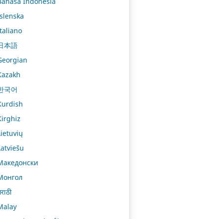
Bahasa Indonesia
Íslenska
Italiano
日本語
Georgian
Kazakh
한국어
Kurdish
Kirghiz
Lietuvių
Latviešu
Македонски
Монгол
राठी
Malay