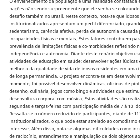
O envelhecimento da população é uma realidade constatada 
nações não sendo surpreendente que ele venha se colocand
desafio também no Brasil. Neste contexto, nota-se que idosos
institucionalizados apresentam um perfil diferenciado, grand
sedentarismo, carência afetiva, perda de autonomia causada 
incapacidades físicas e mentais. Estes fatores contribuem pa
prevalência de limitações físicas e co-morbidades refletindo 
independência e autonomia. Diante deste cenário objetivou-se
atividades de educação em saúde; desenvolver ações lúdicas 
melhoria da qualidade de vida de idosos residentes em uma i
de longa permanência. O projeto encontra-se em desenvolvim
momento, foi possível desenvolver dinâmicas, oficinas de pint
desenho, culinária, jogos como bingo e atividades que estim
desenvoltura corporal com música. Estas atividades são reali
segundas e terças-feiras com participação média de 7 á 10 id
Ressalta-se o número reduzido de participantes, diante de 11
institucionalizados, o que pode estar atrelado ao comodismo e
interesse. Além disso, nota-se algumas dificuldades como in
de raciocínio, entendimento e manipulação de dois objetos 