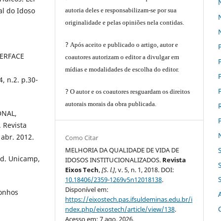
al do Idoso
autoria deles e responsabilizam-se por sua
originalidade e pelas opiniões nela contidas.
?
Após aceito e publicado o artigo, autor e
TERFACE
coautores autorizam o editor a divulgar em
mídias e modalidades de escolha do editor.
 n.2. p.30-
?
O autor e os coautores resguardam os direitos
autorais morais da obra publicada.
ONAL,
Revista
 abr. 2012.
Como Citar
MELHORIA DA QUALIDADE DE VIDA DE
Ed. Unicamp,
IDOSOS INSTITUCIONALIZADOS.
Revista
Eixos Tech
,
[S. l.]
, v. 5, n. 1, 2018. DOI:
10.18406/2359-1269v5n12018138
.
Disponível em:
sonhos
https://eixostech.pas.ifsuldeminas.edu.br/i
ndex.php/eixostech/article/view/138
.
Acesso em: 7 ago. 2026.