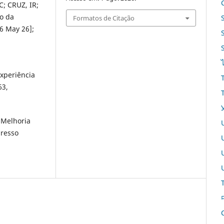
; CRUZ, IR;
ão da
Formatos de Citação
6 May 26];
xperiência
63,
 Melhoria
gresso