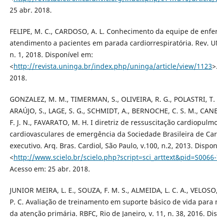
25 abr. 2018.
FELIPE, M. C., CARDOSO, A. L. Conhecimento da equipe de en
atendimento a pacientes em parada cardiorrespiratória. Rev. U
n. 1, 2018. Disponível em:
<
http://revista.uninga.br/index.php/uninga/article/view/1123
>
2018.
GONZALEZ, M. M., TIMERMAN, S., OLIVEIRA, R. G., POLASTRI, T. F.
ARAÚJO, S., LAGE, S. G., SCHMIDT, A., BERNOCHE, C. S. M., CA
F. J. N., FAVARATO, M. H. I diretriz de ressuscitação cardiopul
cardiovasculares de emergência da Sociedade Brasileira de Ca
executivo. Arq. Bras. Cardiol, São Paulo, v.100, n.2, 2013. Dispo
<
http://www.scielo.br/scielo.php?script=sci_arttext&pid=S006
Acesso em: 25 abr. 2018.
JUNIOR MEIRA, L. E., SOUZA, F. M. S., ALMEIDA, L. C. A., VELOSO,
P. C. Avaliação de treinamento em suporte básico de vida para
da atenção primária. RBFC, Rio de Janeiro, v. 11, n. 38, 2016. Di