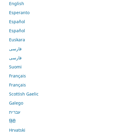
English
Esperanto
Español
Español
Euskara
فارسی
فارسی
Suomi
Français
Français
Scottish Gaelic
Galego
עברית
हिंदी
Hrvatski