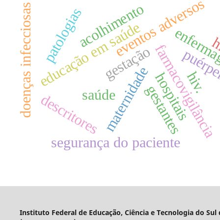
eventos adversos
acolhimento
doenças infecciosas
patologias
educação em saúde
enferm
h
farmacovigilância
gestação
puérpe
maternidade
hiv.
hospitais
gestantes
saúde
descritores
segurança do paciente
Instituto Federal de Educação, Ciência e Tecnologia do Sul