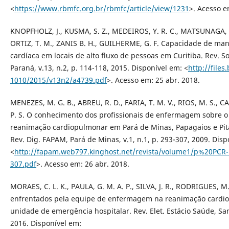
<
https://www.rbmfc.org.br/rbmfc/article/view/1231
>. Acesso e
KNOPFHOLZ, J., KUSMA, S. Z., MEDEIROS, Y. R. C., MATSUNAGA, C.
ORTIZ, T. M., ZANIS B. H., GUILHERME, G. F. Capacidade de ma
cardíaca em locais de alto fluxo de pessoas em Curitiba. Rev. So
Paraná, v.13, n.2, p. 114-118, 2015. Disponível em: <
http://file
1010/2015/v13n2/a4739.pdf
>. Acesso em: 25 abr. 2018.
MENEZES, M. G. B., ABREU, R. D., FARIA, T. M. V., RIOS, M. S., C
P. S. O conhecimento dos profissionais de enfermagem sobre 
reanimação cardiopulmonar em Pará de Minas, Papagaios e Pi
Rev. Dig. FAPAM, Pará de Minas, v.1, n.1, p. 293-307, 2009. Disp
<
http://fapam.web797.kinghost.net/revista/volume1/p%20PC
307.pdf
>. Acesso em: 26 abr. 2018.
MORAES, C. L. K., PAULA, G. M. A. P., SILVA, J. R., RODRIGUES, M.
enfrentados pela equipe de enfermagem na reanimação cardio
unidade de emergência hospitalar. Rev. Elet. Estácio Saúde, Sant
2016. Disponível em: