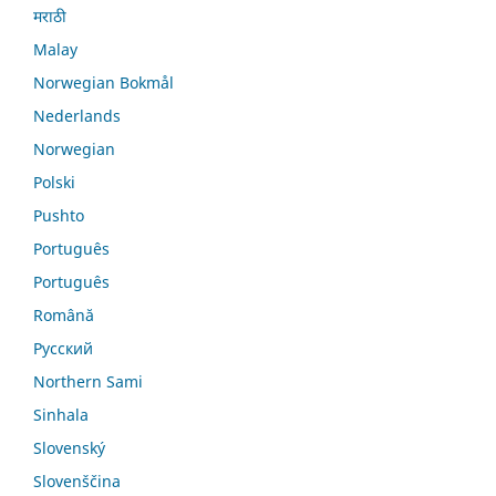
मराठी
Malay
Norwegian Bokmål
Nederlands
Norwegian
Polski
Pushto
Português
Português
Română
Русский
Northern Sami
Sinhala
Slovenský
Slovenščina