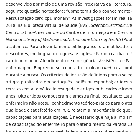
desenvolvido por meio de uma revisão integrativa da literatura
seguinte questão norteadora: “Como tem sido o conhecimento 
Ressuscitação cardiopulmonar?” As investigações foram realiza
2018, na Biblioteca Virtual de Saúde (BVS),
ScientificElectronic Li
Centro Latino-Americano e do Caribe de Informação em Ciência
National Library of Medicine andNattionalInstitutes of Health
(Pub
acadêmico. Para o levantamento bibliográfico foram utilizados 
descritores, em língua portuguesa e inglesa: Parada cardíaca,
cardiopulmonar, Atendimento de emergência, Assistência e Pap
enfermagem. Empregou-se o operador booleano
and
para comb
durante a busca. Os critérios de inclusão definidos para a sele
artigos publicados em português, inglês ou espanhol; artigos 
retratassem a temática investigada e artigos publicados e inde
anos. Oito artigos compuseram a amostra final. Resultado: Es
enfermeiro não possui conhecimento teórico-prático para o a
qualidade e satisfatório em PCR, relatam a importância de que
capacitações para atualizações. É necessário que haja a impl
de capacitação do enfermeiro para o atendimento da Parada Car
forma a aproximar a sua realidade prática dos conhecimentos 