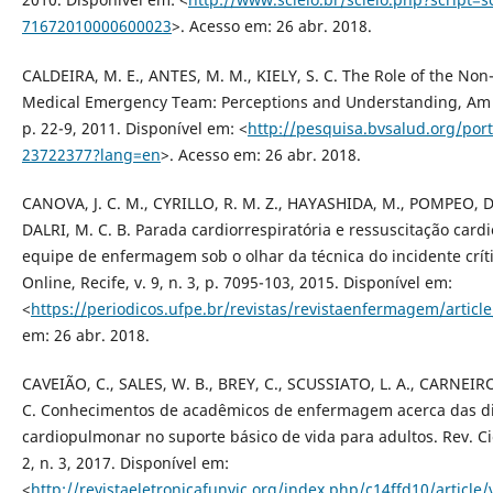
71672010000600023
>. Acesso em: 26 abr. 2018.
CALDEIRA, M. E., ANTES, M. M., KIELY, S. C. The Role of the Non
Medical Emergency Team: Perceptions and Understanding, Am J 
p. 22-9, 2011. Disponível em: <
http://pesquisa.bvsalud.org/por
23722377?lang=en
>. Acesso em: 26 abr. 2018.
CANOVA, J. C. M., CYRILLO, R. M. Z., HAYASHIDA, M., POMPEO, D. 
DALRI, M. C. B. Parada cardiorrespiratória e ressuscitação card
equipe de enfermagem sob o olhar da técnica do incidente críti
Online, Recife, v. 9, n. 3, p. 7095-103, 2015. Disponível em:
<
https://periodicos.ufpe.br/revistas/revistaenfermagem/articl
em: 26 abr. 2018.
CAVEIÃO, C., SALES, W. B., BREY, C., SCUSSIATO, L. A., CARNEIRO
C. Conhecimentos de acadêmicos de enfermagem acerca das di
cardiopulmonar no suporte básico de vida para adultos. Rev. Ci
2, n. 3, 2017. Disponível em:
<
http://revistaeletronicafunvic.org/index.php/c14ffd10/article