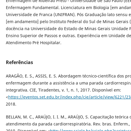
Enfermagem de Ribeirão Preto - Universidade de São Paulo (E
Enfermagem Fundamental. Licenciatura em Biologia [em anda
Universidade de Franca (UNIFRAN). Pós Graduação lato sensu 
[em andamento] pelo Instituto Federal do Sul de Minas Gerais 
docência na Universidade do Estado de Minas Gerais Unidade 
Ensino Superior de Passos e outras. Experiência em Unidade de
Atendimento Pré Hospitalar.
Referências
ARAGÃO, E. S., ASSIS, E. S. Abordagem técnico-científica dos pr
enfermagem durante a assistência a uma parada cardiorrespira
integrativa. CIE, Tiradentes, v. 1, n. 1, 2017. Disponível em:
<
https://eventos.set.edu.br/index.php/cie/article/view/6221/2
2018.
BELLAN, M. C., ARAÚJO, I. I. M., ARAÚJO, S. Capacitação teórica
atendimento da parada cardiorrespiratória. Rev. bras. Enferm., Br
2010. Disponível em: <
http://www.scielo.br/scielo.php?script=s