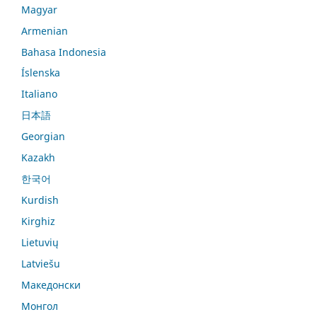
Magyar
Armenian
Bahasa Indonesia
Íslenska
Italiano
日本語
Georgian
Kazakh
한국어
Kurdish
Kirghiz
Lietuvių
Latviešu
Македонски
Монгол