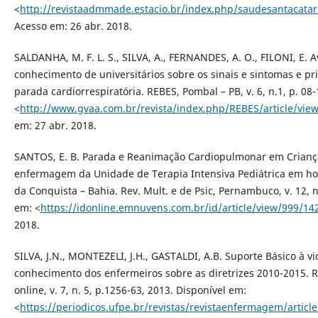
<
http://revistaadmmade.estacio.br/index.php/saudesantacatari
Acesso em: 26 abr. 2018.
SALDANHA, M. F. L. S., SILVA, A., FERNANDES, A. O., FILONI, E. A
conhecimento de universitários sobre os sinais e sintomas e p
parada cardiorrespiratória. REBES, Pombal – PB, v. 6, n.1, p. 08
<
http://www.gvaa.com.br/revista/index.php/REBES/article/vie
em: 27 abr. 2018.
SANTOS, E. B. Parada e Reanimação Cardiopulmonar em Crianç
enfermagem da Unidade de Terapia Intensiva Pediátrica em hosp
da Conquista – Bahia. Rev. Mult. e de Psic, Pernambuco, v. 12, n
em: <
https://idonline.emnuvens.com.br/id/article/view/999/14
2018.
SILVA, J.N., MONTEZELI, J.H., GASTALDI, A.B. Suporte Básico à v
conhecimento dos enfermeiros sobre as diretrizes 2010-2015. 
online, v. 7, n. 5, p.1256-63, 2013. Disponível em:
<
https://periodicos.ufpe.br/revistas/revistaenfermagem/articl