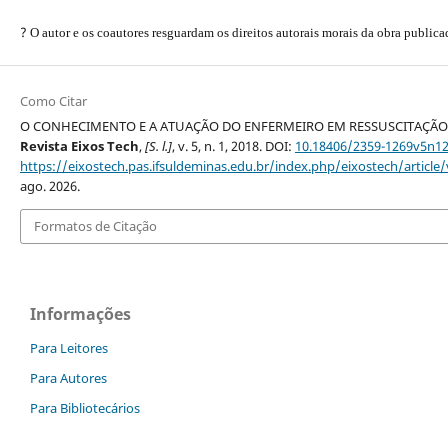
?
O autor e os coautores resguardam os direitos autorais morais da obra publica
Como Citar
O CONHECIMENTO E A ATUAÇÃO DO ENFERMEIRO EM RESSUSCITAÇÃ
Revista Eixos Tech
,
[S. l.]
, v. 5, n. 1, 2018. DOI:
10.18406/2359-1269v5n1
https://eixostech.pas.ifsuldeminas.edu.br/index.php/eixostech/article
ago. 2026.
Formatos de Citação
Informações
Para Leitores
Para Autores
Para Bibliotecários