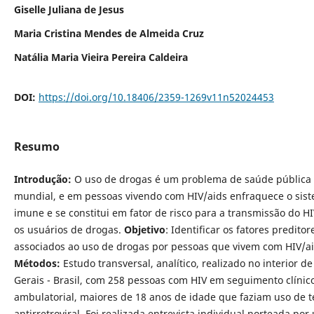
Giselle Juliana de Jesus
Maria Cristina Mendes de Almeida Cruz
Natália Maria Vieira Pereira Caldeira
DOI:
https://doi.org/10.18406/2359-1269v11n52024453
Resumo
Introdução:
O uso de drogas é um problema de saúde pública
mundial, e em pessoas vivendo com HIV/aids enfraquece o sis
imune e se constitui em fator de risco para a transmissão do HI
os usuários de drogas.
Objetivo
: Identificar os fatores preditor
associados ao uso de drogas por pessoas que vivem com HIV/ai
Métodos:
Estudo transversal, analítico, realizado no interior d
Gerais - Brasil, com 258 pessoas com HIV em seguimento clínic
ambulatorial, maiores de 18 anos de idade que faziam uso de t
antirretroviral. Foi realizada entrevista individual norteada por