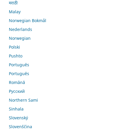
मराठी
Malay
Norwegian Bokmål
Nederlands
Norwegian
Polski
Pushto
Português
Português
Română
Русский
Northern Sami
Sinhala
Slovenský
Slovenščina