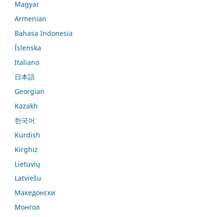
Magyar
Armenian
Bahasa Indonesia
Íslenska
Italiano
日本語
Georgian
Kazakh
한국어
Kurdish
Kirghiz
Lietuvių
Latviešu
Македонски
Монгол