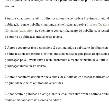
Tech implica plena aceitação pelo autor e pelos coautores da política de direito
abaixo:
? Autor e coautores mantêm os direitos autorais e concedem à revista o direito 
publicação, com o trabalho simultaneamente licenciado sob a
Licença Creative
Commons Attribution
, que permite o compartilhamento do trabalho com reco
da autoria e publicação inicial nesta revista.
?
Autor e coautores têm permissão e são estimulados a publicar e distribuir seu
on-line (ex.: em repositórios institucionais ou na sua página pessoal) após seu a
publicação pela Revista Eixos Tech - mantendo o reconhecimento de autoria e
publicação inicial nesta revista.
?
Autor e coautores declaram que a obra é de autoria deles e responsabilizam-se
originalidade e pelas opiniões nela contidas.
?
Após aceito e publicado o artigo, autor e coautores autorizam o editor a divu
mídias e modalidades de escolha do editor.