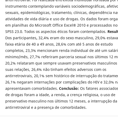
instrumento contemplando variáveis sociodemográficas, afetivo
sexuais, epidemiológicas, tratamento, clínicas, dependência na
atividades de vida diária e uso de drogas. Os dados foram org
em planilhas do Microsoft Office Excel® 2010 e processados n
SPSS 23.0. Todos os aspectos éticos foram contemplados.
Resul
Dos participantes
,
32,4% eram do sexo masculino, 29,0% estav
faixa etária de 40 a 49 anos, 28,6% com até 5 anos de estudo
completos, 23,3% mencionam renda individual de até um salár
mínimo/mês, 27,7% referiram parceria sexual nos últimos 12 m
20,2% relataram que sempre usavam preservativos masculinos
suas relações, 26,4% não tinham efeitos adversos com os
antirretrovirais, 20,1% sem histórico de interrupção do tratame
26,1% negaram internações por complicações do HIV e 32,0% n
apresentavam comorbidades.
Conclusão:
Os fatores associado
de drogas foram a idade, a renda, a crença religiosa, o uso de
preservativo masculino nos últimos 12 meses, a interrupção da
antirretroviral e a presença de comorbidades.