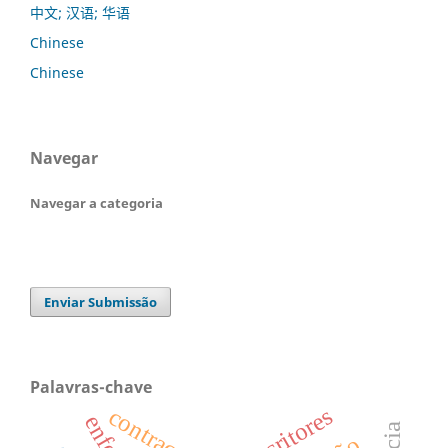
中文; 汉语; 华语
Chinese
Chinese
Navegar
Navegar a categoria
Enviar Submissão
Palavras-chave
descritores
contracepção