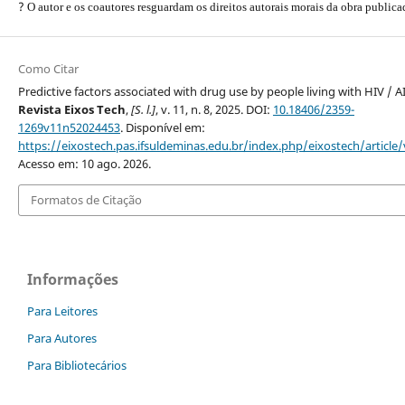
?
O autor e os coautores resguardam os direitos autorais morais da obra publica
Como Citar
Predictive factors associated with drug use by people living with HIV / A
Revista Eixos Tech
,
[S. l.]
, v. 11, n. 8, 2025. DOI:
10.18406/2359-
1269v11n52024453
. Disponível em:
https://eixostech.pas.ifsuldeminas.edu.br/index.php/eixostech/article
Acesso em: 10 ago. 2026.
Formatos de Citação
Informações
Para Leitores
Para Autores
Para Bibliotecários