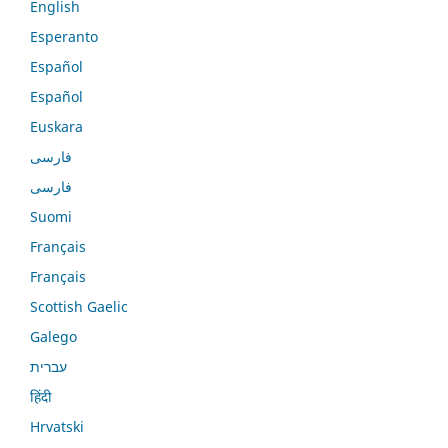
English
Esperanto
Español
Español
Euskara
فارسی
فارسی
Suomi
Français
Français
Scottish Gaelic
Galego
עברית
हिंदी
Hrvatski