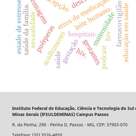
enfermagem
farmacovigilância
erros de medicação
estado de estresse
educação em saúde
saúde da família.
leite humano.
maternidade
sexualidade
puérperas
hospitais
acolhimento
hiv
gestação
gestantes
podcast
hiv.
saúde
Instituto Federal de Educação, Ciência e Tecnologia do Sul
Minas Gerais (IFSULDEMINAS) Campus Passos
R. da Penha, 290 - Penha II, Passos - MG, CEP: 37903-070
Telefone: (35) 3526-4850