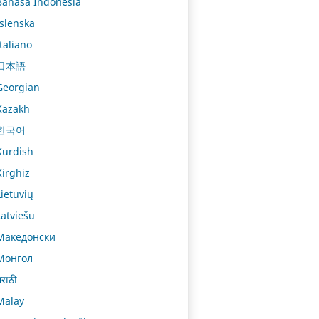
Bahasa Indonesia
Íslenska
Italiano
日本語
Georgian
Kazakh
한국어
Kurdish
Kirghiz
Lietuvių
Latviešu
Македонски
Монгол
राठी
Malay