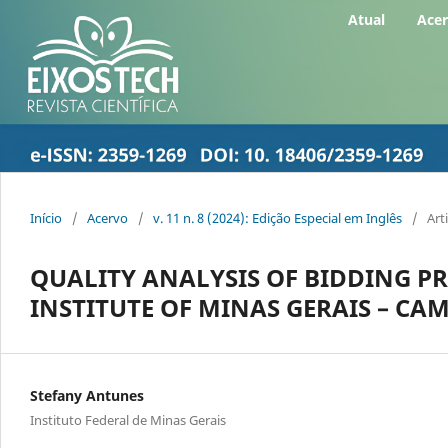
Atual
Ace
Início
/
Acervo
/
v. 11 n. 8 (2024): Edição Especial em Inglês
/
Art
QUALITY ANALYSIS OF BIDDING PR
INSTITUTE OF MINAS GERAIS – CA
Stefany Antunes
Instituto Federal de Minas Gerais