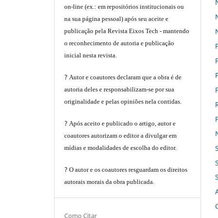
on-line (ex.: em repositórios institucionais ou
na sua página pessoal) após seu aceite e
publicação pela Revista Eixos Tech - mantendo
o reconhecimento de autoria e publicação
inicial nesta revista.
?
Autor e coautores declaram que a obra é de
autoria deles e responsabilizam-se por sua
originalidade e pelas opiniões nela contidas.
?
Após aceito e publicado o artigo, autor e
coautores autorizam o editor a divulgar em
mídias e modalidades de escolha do editor.
?
O autor e os coautores resguardam os direitos
autorais morais da obra publicada.
Como Citar