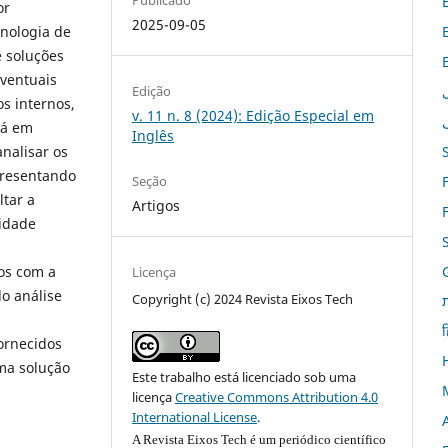
Publicado
or
2025-09-05
cnologia de
e soluções
ventuais
Edição
s internos,
v. 11 n. 8 (2024): Edição Especial em
tá em
Inglês
nalisar os
presentando
Seção
ltar a
Artigos
idade
os com a
Licença
o análise
Copyright (c) 2024 Revista Eixos Tech
ह
ornecidos
uma solução
Este trabalho está licenciado sob uma
licença
Creative Commons Attribution 4.0
International License
.
A Revista Eixos Tech é um periódico científico