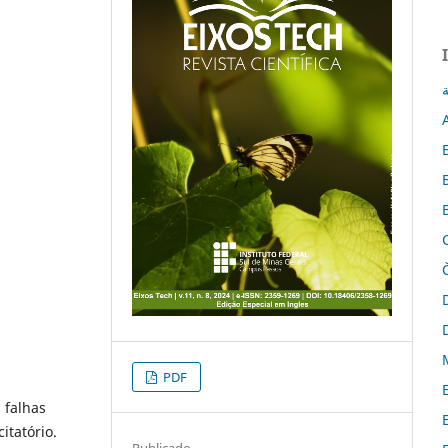
ة
PDF
 falhas
itatório.