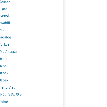
Српски
Srpski
Svenska
Swahili
ไทย
Tagalog
Türkçe
Українська
Urdu
Uzbek
Uzbek
Uzbek
Tiếng Việt
中文; 汉语; 华语
Chinese