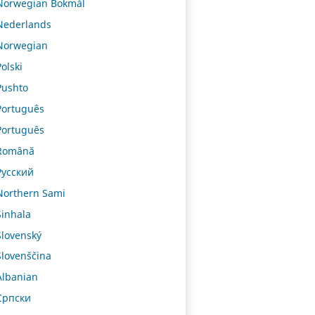
Norwegian Bokmål
Nederlands
Norwegian
Polski
Pushto
Português
Português
Română
Русский
Northern Sami
Sinhala
Slovenský
Slovenščina
Albanian
Српски