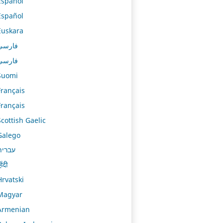
Español
Español
Euskara
فارسی
فارسی
Suomi
Français
Français
Scottish Gaelic
Galego
עברית
िंदी
Hrvatski
Magyar
Armenian