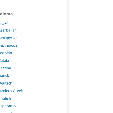
Idioma
العربي
Azerbaijani
Беларуская
Български
Bosnian
Català
Čeština
Dansk
Deutsch
Modern Greek
English
Esperanto